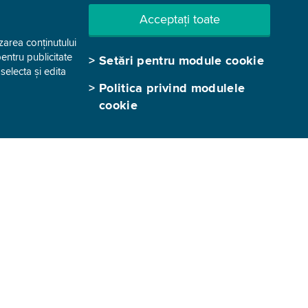
Acceptați toate
zarea conținutului
pentru publicitate
>
Setări pentru module cookie
electa și edita
>
Politica privind modulele
cookie
GEN-I Bucharest – Electricity Trading and
Sale SRL