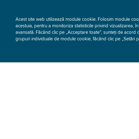
Acest site web utilizează module cookie. Folosim module cookie
acestuia, pentru a monitoriza statisticile privind vizualizarea, î
avansată. Făcând clic pe „Acceptare toate”, sunteți de acord c
grupuri individuale de module cookie, făcând clic pe „Setări 
DESPRE GEN-I
SERVICII 